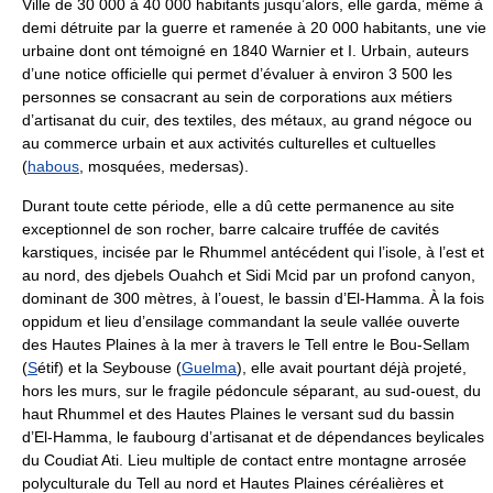
Ville de 30 000 à
40 000 habitants jusqu’alors, elle garda, même à
demi détruite par la guerre et ramenée à 20 000 habitants, une vie
urbaine dont ont témoigné en 1840 Warnier et I. Urbain, auteurs
d’une notice officielle qui permet d’évaluer à environ 3 500 les
personnes se consacrant au sein de corporations aux métiers
d’artisanat du cuir, des textiles, des métaux, au grand négoce ou
au commerce urbain et aux activités culturelles et cultuelles
(
habous
, mosquées, medersas).
Durant toute cette période, elle a dû cette permanence au site
exceptionnel de son rocher, barre calcaire truffée de cavités
karstiques, incisée par le Rhummel antécédent qui l’isole, à l’est et
au nord, des djebels Ouahch et Sidi Mcid par un profond canyon,
dominant de 300 mètres, à l’ouest, le bassin d’El-Hamma. À la fois
oppidum et lieu d’ensilage commandant la seule vallée ouverte
des Hautes Plaines à la mer à travers le Tell entre le Bou-Sellam
(
S
étif) et la Seybouse (
Guelma
), elle avait pourtant déjà projeté,
hors les murs, sur le fragile pédoncule séparant, au sud-ouest, du
haut Rhummel et des Hautes Plaines le versant sud du bassin
d’El-Hamma, le faubourg d’artisanat et de dépendances beylicales
du Coudiat Ati. Lieu multiple de contact entre montagne arrosée
polyculturale du Tell au nord et Hautes Plaines céréalières et