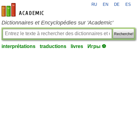
RU
EN
DE
ES
fr-academic.com
Dictionnaires et Encyclopédies sur 'Academic'
Recherche!
interprétations
traductions
livres
Игры ⚽