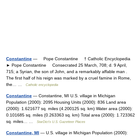
Constantine
— Pope Constantine † Catholic Encyclopedia
► Pope Constantine Consecrated 25 March, 708; d. 9 April,
715; a Syrian, the son of John, and a remarkably affable man .
The first half of his reign was marked by a cruel famine in Rome,
the… …
Catholic encyclopedia
Constantine
— Constantine, MI U.S. village in Michigan
Population (2000): 2095 Housing Units (2000): 836 Land area
(2000): 1.621677 sq. miles (4.200125 sq. km) Water area (2000):
0.101685 sq. miles (0.263363 sq. km) Total area (2000): 1.723362
sq. miles… …
StarDict's U.S. Gazetteer Places
Constantine, MI
— U.S. village in Michigan Population (2000):