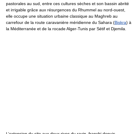
pastorales au sud, entre ces cultures sèches et son bassin abrité
et irrigable grâce aux résurgences du Rhummel au nord-ouest,
elle occupe une situation urbaine classique au Maghreb au
carrefour de la route caravanière méridienne du Sahara (
Biskra
) à
la Méditerranée et de la rocade Alger-Tunis par Sétif et Djemila.
L’extension du site aux deux rives du ravin, franchi depuis