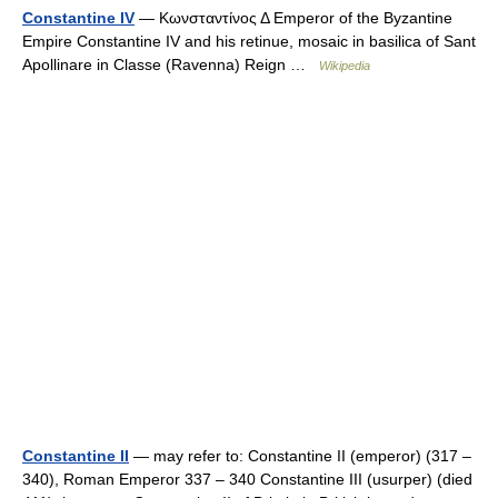
Constantine IV
— Κωνσταντίνος Δ Emperor of the Byzantine
Empire Constantine IV and his retinue, mosaic in basilica of Sant
Apollinare in Classe (Ravenna) Reign …
Wikipedia
Constantine II
— may refer to: Constantine II (emperor) (317 –
340), Roman Emperor 337 – 340 Constantine III (usurper) (died