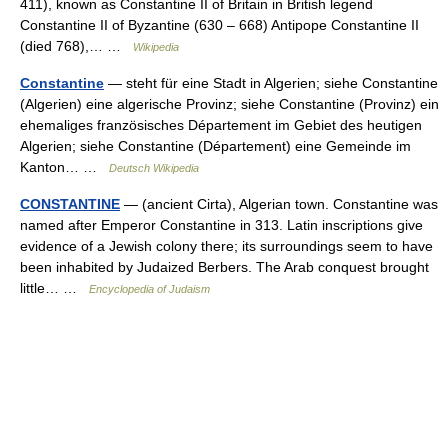
411), known as Constantine II of Britain in British legend
Constantine II of Byzantine (630 – 668) Antipope Constantine II
(died 768),… …
Wikipedia
Constantine
— steht für eine Stadt in Algerien; siehe Constantine
(Algerien) eine algerische Provinz; siehe Constantine (Provinz) ein
ehemaliges französisches Département im Gebiet des heutigen
Algerien; siehe Constantine (Département) eine Gemeinde im
Kanton… …
Deutsch Wikipedia
CONSTANTINE
— (ancient Cirta), Algerian town. Constantine was
named after Emperor Constantine in 313. Latin inscriptions give
evidence of a Jewish colony there; its surroundings seem to have
been inhabited by Judaized Berbers. The Arab conquest brought
little… …
Encyclopedia of Judaism