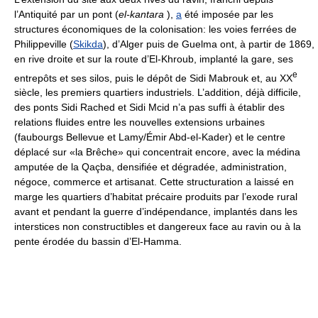
l’Antiquité par un pont (
el-kantara
),
a
été imposée par les
structures économiques de la colonisation: les voies ferrées de
Philippeville (
Skikda
), d’Alger puis de Guelma ont, à partir de 1869,
en rive droite et sur la route d’El-Khroub, implanté la gare, ses
e
entrepôts et ses silos, puis le dépôt de Sidi Mabrouk et, au XX
siècle, les premiers quartiers industriels. L’addition, déjà difficile,
des ponts Sidi Rached et Sidi Mcid n’a pas suffi à établir des
relations fluides entre les nouvelles extensions urbaines
(faubourgs Bellevue et Lamy/Émir Abd-el-Kader) et le centre
déplacé sur «la Brêche» qui concentrait encore, avec la médina
amputée de la Qaçba, densifiée et dégradée, administration,
négoce, commerce et artisanat. Cette structuration a laissé en
marge les quartiers d’habitat précaire produits par l’exode rural
avant et pendant la guerre d’indépendance, implantés dans les
interstices non constructibles et dangereux face au ravin ou à la
pente érodée du bassin d’El-Hamma.