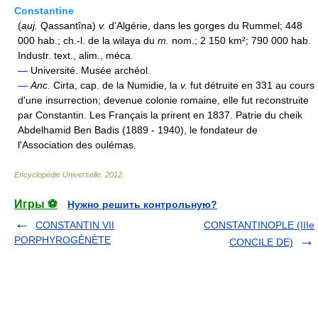
Constantine
(
auj.
Qassantîna)
v.
d'Algérie, dans les gorges du Rummel; 448
000 hab.; ch.-l. de la wilaya du
m.
nom.; 2 150 km²; 790 000 hab.
Industr. text., alim., méca.
—
Université. Musée archéol.
—
Anc.
Cirta, cap. de la Numidie, la
v.
fut détruite en 331 au cours
d'une insurrection; devenue colonie romaine, elle fut reconstruite
par Constantin. Les Français la prirent en 1837. Patrie du cheik
Abdelhamid Ben Badis (1889 - 1940), le fondateur de
l'Association des oulémas.
Encyclopédie Universelle
.
2012
.
Игры ⚽
Нужно решить контрольную?
CONSTANTIN VII
CONSTANTINOPLE (IIIe
PORPHYROGÉNÈTE
CONCILE DE)