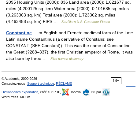
2095 Housing Units (2000): 836 Land area (2000): 1.621677 sq.
miles (4.200125 sq. km) Water area (2000): 0.101685 sq. miles
(0.263363 sq. km) Total area (2000): 1.723362 sq. miles
(4.463488 sq. km) FIPS …
StarDict's U.S. Gazetteer Places
Constantine
— m English and French: medieval form of the Late
Latin name Constantīnus (a derivative of Constans; see
CONSTANT (SEE Constant)). This was the name of Constantine
the Great (?288–337), the first Christian emperor of Rome. It was
also born by three …
First names dictionary
© Academic, 2000-2026
18+
Contactez-nous:
Support technique
,
RÉCLAME
Dictionnaires exportation
, créé sur PHP,
Joomla,
Drupal,
WordPress, MODx.